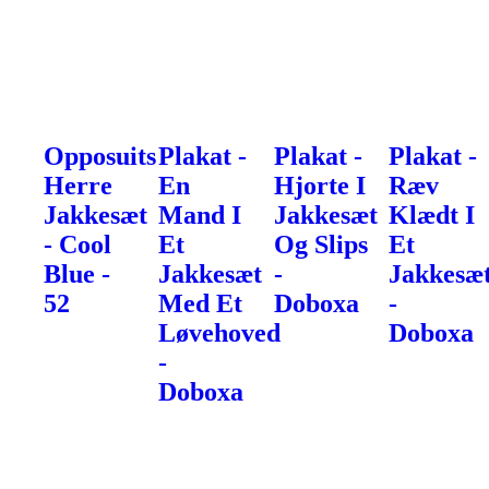
Opposuits
Plakat -
Plakat -
Plakat -
Herre
En
Hjorte I
Ræv
Jakkesæt
Mand I
Jakkesæt
Klædt I
- Cool
Et
Og Slips
Et
Blue -
Jakkesæt
-
Jakkesæ
52
Med Et
Doboxa
-
Løvehoved
Doboxa
-
Doboxa