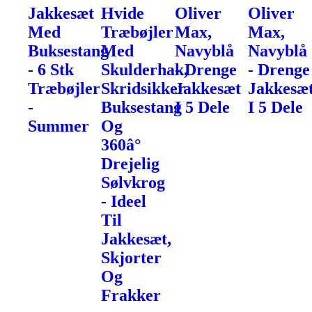
Jakkesæt
Hvide
Oliver
Oliver
Med
Træbøjler
Max,
Max,
Buksestang
Med
Navyblå
Navyblå
- 6 Stk
Skulderhak,
- Drenge
- Drenge
Træbøjler
Skridsikker
Jakkesæt
Jakkesæ
-
Buksestang
I 5 Dele
I 5 Dele
Summer
Og
360â°
Drejelig
Sølvkrog
- Ideel
Til
Jakkesæt,
Skjorter
Og
Frakker