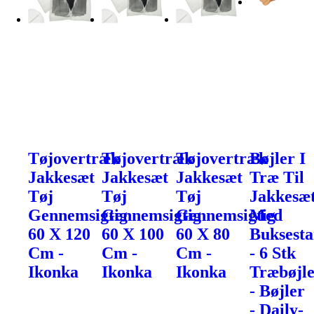
Tøjovertræk
Tøjovertræk
Tøjovertræk
Bøjler I
Jakkesæt
Jakkesæt
Jakkesæt
Træ Til
Tøj
Tøj
Tøj
Jakkesæ
Gennemsigtig
Gennemsigtig
Gennemsigtig
Med
60 X 120
60 X 100
60 X 80
Buksest
Cm -
Cm -
Cm -
- 6 Stk
Ikonka
Ikonka
Ikonka
Træbøjl
- Bøjler
- Daily-