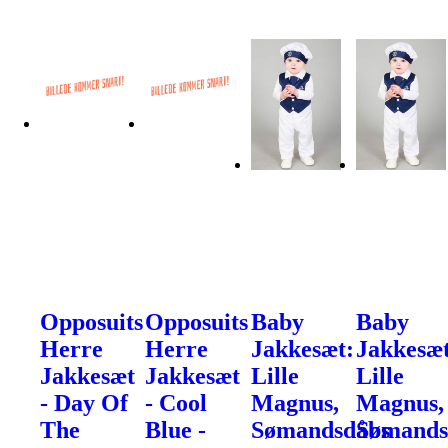
Opposuits
Opposuits
Baby
Baby
Herre
Herre
Jakkesæt:
Jakkesæt
Jakkesæt
Jakkesæt
Lille
Lille
- Day Of
- Cool
Magnus,
Magnus,
The
Blue -
Sømandsdåbs
Sømands