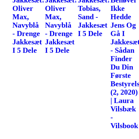
Jakkesæt:
Jakkesæt:
Jakkesæt:
Behøver
Oliver
Oliver
Tobias,
Ikke
Max,
Max,
Sand -
Hedde
Navyblå
Navyblå
Jakkesæt
Jens Og
- Drenge
- Drenge
I 5 Dele
Gå I
Jakkesæt
Jakkesæt
Jakkesæ
I 5 Dele
I 5 Dele
- Sådan
Finder
Du Din
Første
Bestyrel
(2, 2020)
| Laura
Vilsbæk
-
Vilsbook