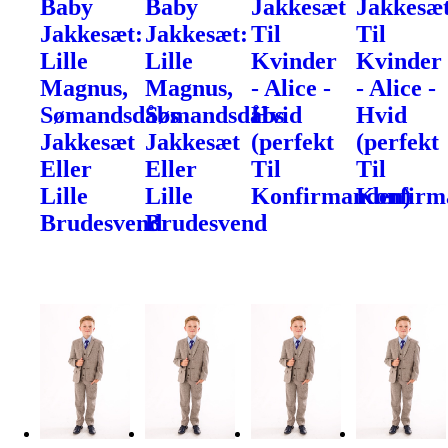
Baby
Baby
Jakkesæt
Jakkesæ
Jakkesæt:
Jakkesæt:
Til
Til
Lille
Lille
Kvinder
Kvinder
Magnus,
Magnus,
- Alice -
- Alice -
Sømandsdåbs
Sømandsdåbs
Hvid
Hvid
Jakkesæt
Jakkesæt
(perfekt
(perfekt
Eller
Eller
Til
Til
Lille
Lille
Konfirmanden)
Konfirm
Brudesvend
Brudesvend