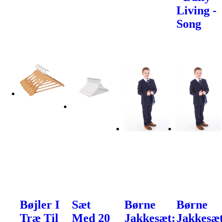
Living -
Song
Bøjler I
Sæt
Børne
Børne
Træ Til
Med 20
Jakkesæt:
Jakkesæt