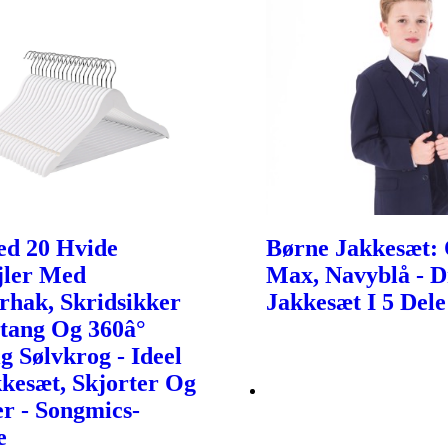
d 20 Hvide
Børne Jakkesæt: 
jler Med
Max, Navyblå - 
rhak, Skridsikker
Jakkesæt I 5 Dele
tang Og 360â°
g Sølvkrog - Ideel
kkesæt, Skjorter Og
r - Songmics-
e