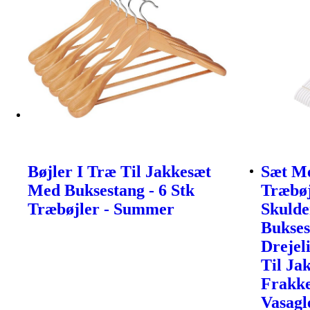
Bøjler I Træ Til Jakkesæt
Sæt Me
Med Buksestang - 6 Stk
Træbø
Træbøjler - Summer
Skulde
Bukses
Drejeli
Til Ja
Frakke
Vasagl